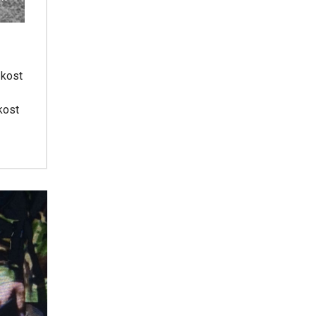
 kost
kost