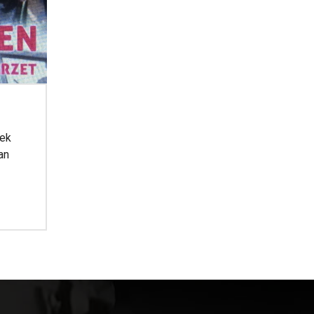
oek
an