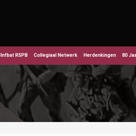
3Infbat RSPB
Collegiaal Netwerk
Herdenkingen
80 Ja