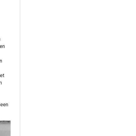
s
ten
n
het
n
, een