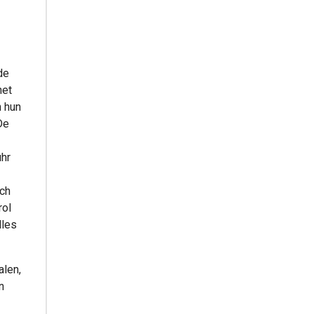
de
het
n hun
De
uhr
ich
rol
lles
alen,
n