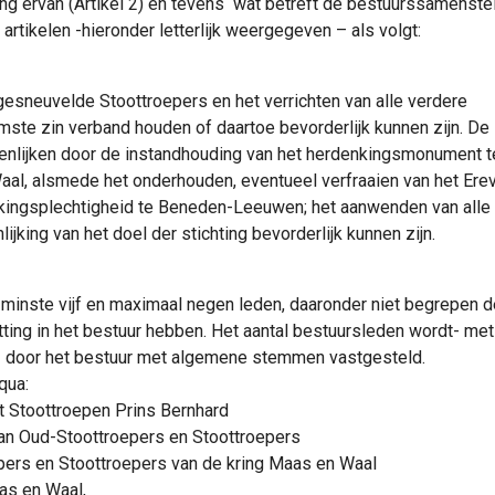
ing ervan (Artikel 2) en tevens wat betreft de bestuurssamenstel
e artikelen -hieronder letterlijk weergegeven – als volgt:
 gesneuvelde Stoottroepers en het verrichten van alle verdere
mste zin verband houden of daartoe bevorderlijk kunnen zijn. De
ezenlijken door de instandhouding van het herdenkingsmonument t
, alsmede het onderhouden, eventueel verfraaien van het Erev
enkingsplechtigheid te Beneden-Leeuwen; het aanwenden van alle
king van het doel der stichting bevorderlijk kunnen zijn.
 minste vijf en maximaal negen leden, daaronder niet begrepen de
itting in het bestuur hebben. Het aantal bestuursleden wordt- met
e- door het bestuur met algemene stemmen vastgesteld.
qua:
 Stoottroepen Prins Bernhard
 van Oud-Stoottroepers en Stoottroepers
epers en Stoottroepers van de kring Maas en Waal
as en Waal,