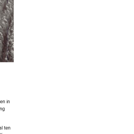
en in
ing
l ten