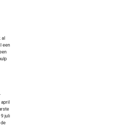
 al
l een
 een
hulp
r
april
arste
 juli
 de