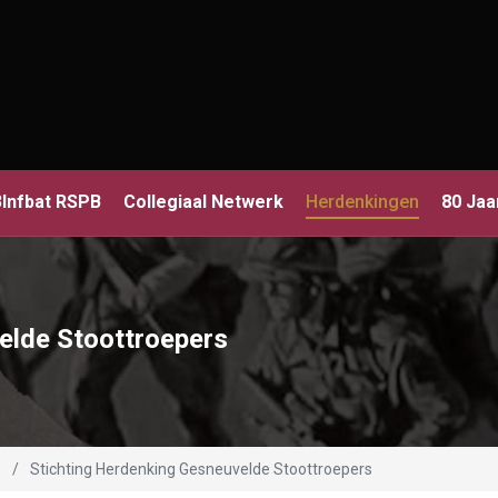
3Infbat RSPB
Collegiaal Netwerk
Herdenkingen
80 Jaa
elde Stoottroepers
Stichting Herdenking Gesneuvelde Stoottroepers