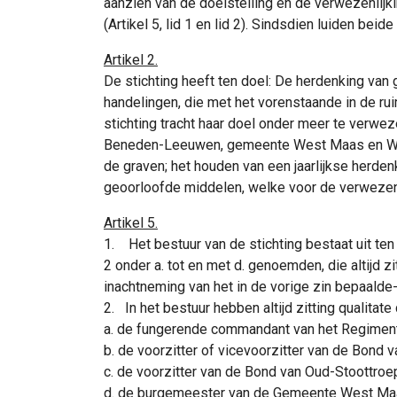
aanzien van de doelstelling en de verwezenlijk
(Artikel 5, lid 1 en lid 2). Sindsdien luiden beid
Artikel 2.
De stichting heeft ten doel: De herdenking van
handelingen, die met het vorenstaande in de rui
stichting tracht haar doel onder meer te verw
Beneden-Leeuwen, gemeente West Maas en Waal
de graven; het houden van een jaarlijkse herd
geoorloofde middelen, welke voor de verwezenlij
Artikel 5.
1. Het bestuur van de stichting bestaat uit ten
2 onder a. tot en met d. genoemden, die altijd z
inachtneming van het in de vorige zin bepaald
2. In het bestuur hebben altijd zitting qualitate 
a. de fungerende commandant van het Regiment
b. de voorzitter of vicevoorzitter van de Bond
c. de voorzitter van de Bond van Oud-Stoottro
d. de burgemeester van de Gemeente West Ma