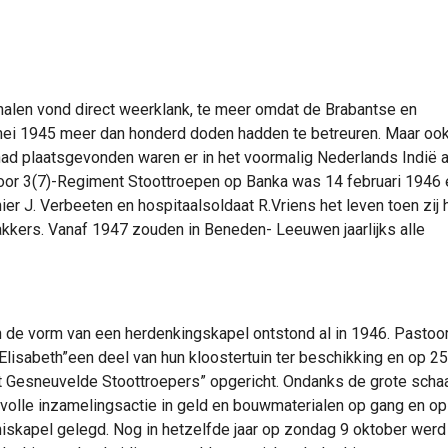
rhalen vond direct weerklank, te meer omdat de Brabantse en
ei 1945 meer dan honderd doden hadden te betreuren. Maar ook
had plaatsgevonden waren er in het voormalig Nederlands Indië a
 voor 3(7)-Regiment Stoottroepen op Banka was 14 februari 1946
er J. Verbeeten en hospitaalsoldaat R.Vriens het leven toen zij 
kkers. Vanaf 1947 zouden in Beneden- Leeuwen jaarlijks alle
e vorm van een herdenkingskapel ontstond al in 1946. Pastoo
Elisabeth”een deel van hun kloostertuin ter beschikking en op 25 
Gesneuvelde Stoottroepers” opgericht. Ondanks de grote scha
le inzamelingsactie in geld en bouwmaterialen op gang en op 9
skapel gelegd. Nog in hetzelfde jaar op zondag 9 oktober werd