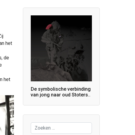
ij
an het
s, de
e
n het
De symbolische verbinding
van jong naar oud Stoters..
Zoeken