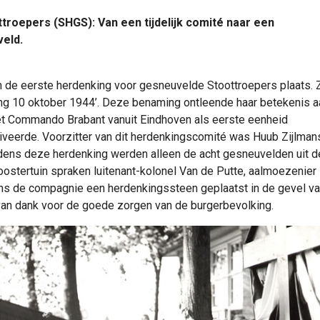
roepers (SHGS): Van een tijdelijk comité naar een
veld.
de eerste herdenking voor gesneuvelde Stoottroepers plaats. Z
ng 10 oktober 1944’. Deze benaming ontleende haar betekenis a
 Commando Brabant vanuit Eindhoven als eerste eenheid
iveerde. Voorzitter van dit herdenkingscomité was Huub Zijlman
dens deze herdenking werden alleen de acht gesneuvelden uit d
ostertuin spraken luitenant-kolonel Van de Putte, aalmoezenier
s de compagnie een herdenkingssteen geplaatst in de gevel va
van dank voor de goede zorgen van de burgerbevolking.