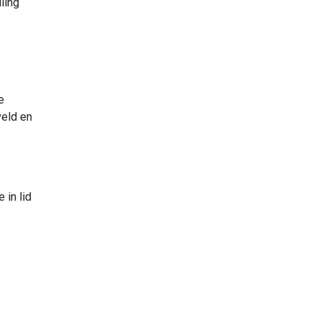
ling
e
eld en
 in lid