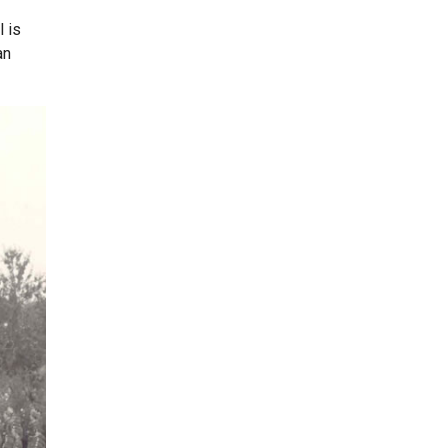
 is
an