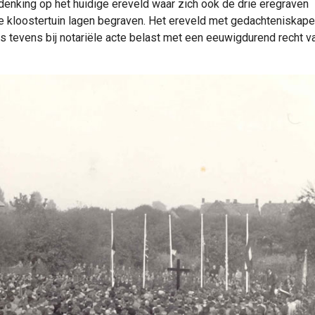
denking op het huidige ereveld waar zich ook de drie eregraven
de kloostertuin lagen begraven. Het ereveld met gedachteniskapel
tevens bij notariële acte belast met een eeuwigdurend recht v