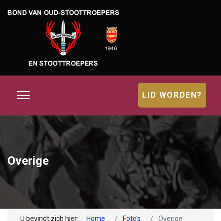
LID WORDEN?
Overige
U bevindt zich hier:
Home
Foto's
Overige