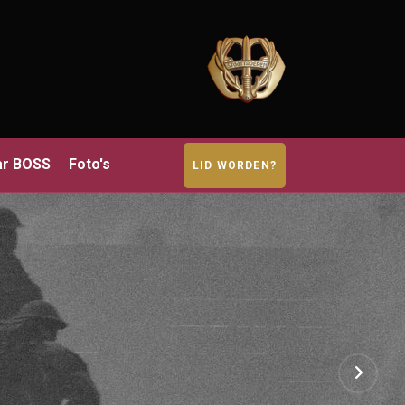
ar BOSS
Foto's
LID WORDEN?