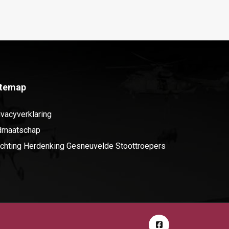
itemap
ivacyverklaring
dmaatschap
ichting Herdenking Gesneuvelde Stoottroepers