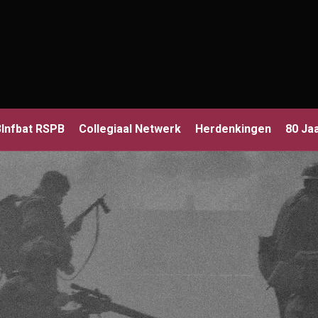
3Infbat RSPB
Collegiaal Netwerk
Herdenkingen
80 Ja